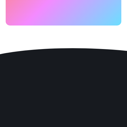
hersenactiviteit, met aanwijzingen voor een
stimulering van neuroplasticiteit.