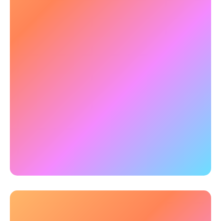
👀 Beoordelingen van het
herstelproces
De gevolgen van een hersenschudding
verminderen het vermogen om NeuroTrackeruit
te voeren aanzienlijk. Bestaande basiswaarden
of normatieve scores kunnen worden gebruikt
om te bepalen wanneer een patiënt klaar is om
terug te keren naar werk of sport.
✅
Voorbeeld:
Onderzoek met topsporters heeft
aangetoond dat NeuroTracker een betrouwbare
maatstaf is voor het herstel tot topprestaties na
een klinisch
vastgestelde hersenschudding
.