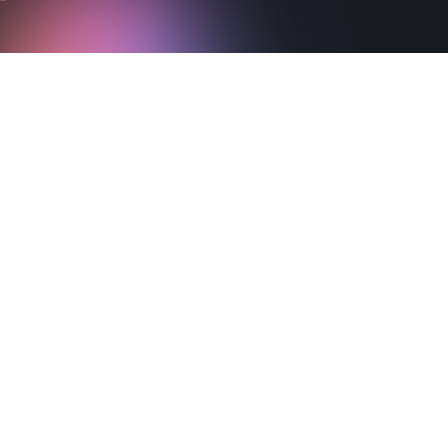
De
wetenschap
Belangrijkste onderzoeksresultaten
NeuroTracker ondersteunt herstel na een
hersenschudding