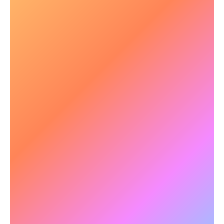
🧠 Herstel van concentratie en
cognitieve helderheid
Hersenschade leidt vaak tot problemen met
concentratie en informatieverwerking.
NeuroTracker verbetert de focus en de snelheid
van cognitieve verwerking, waardoor patiënten
beter kunnen functioneren in het dagelijks
leven.