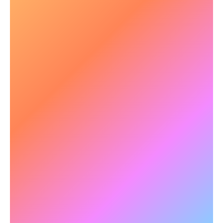
💡 Versnelling van neuroplasticiteit
en cognitief herstel
Het herstellen van de hersenfunctie na een
blessure vereist het versterken van neurale
verbindingen. NeuroTracker ondersteunt
neuroplasticiteit en bevordert zo een sneller
cognitief herstel.
✅
Voorbeeld:
qEEG-gebaseerd onderzoek heeft
aangetoond NeuroTracker -training effectief is
in het duurzaam verbeteren van de