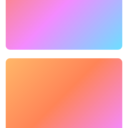
✅
Voorbeeld:
Onderzoek met behulp van qEEG
en neuropsychologische tests toonde aan dat 3
uur training een breed scala aan complexe
cognitieve vaardigheden aanzienlijk verbeterde,
samen met een aanhoudende verbetering van
de hersenactiviteit.