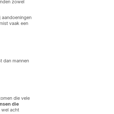
anden zowel
j aandoeningen
nmist vaak een
st dan mannen
omen die vele
nsen die
 wel acht