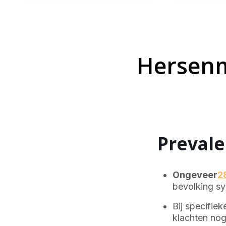
Hersenm
Prevale
Ongeveer
2
bevolking s
Bij specifie
klachten nog