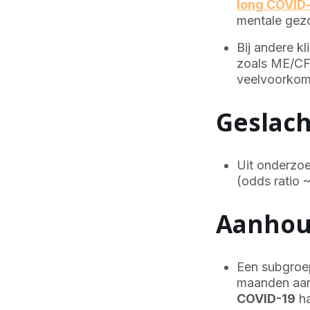
long COVID
mentale gezo
Bij andere k
zoals ME/CFS
veelvoorkom
Geslach
Uit onderzoe
(odds ratio ~
Aanhou
Een subgroe
maanden aan
COVID-19
ha