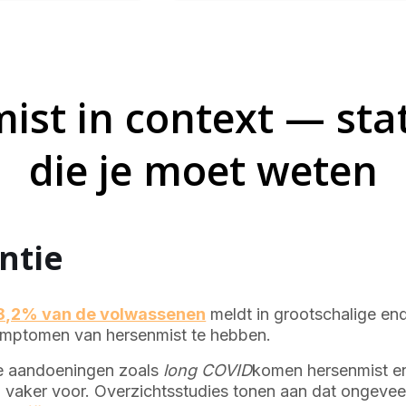
ist in context — stat
die je moet weten
ntie
8,2% van de volwassenen
meldt in grootschalige en
ymptomen van hersenmist te hebben.
ke aandoeningen zoals
long COVID
komen hersenmist en
 vaker voor. Overzichtsstudies tonen aan dat ongeve