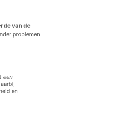
erde van de
onder problemen
nt
een
aarbij
heid en