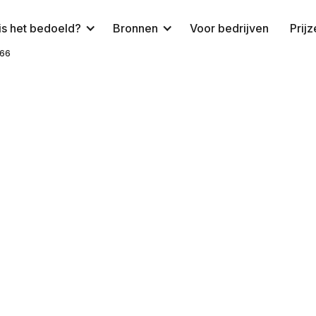
is het bedoeld?
Bronnen
Voor bedrijven
Prij
66