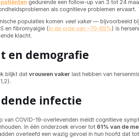
-patiënten
gedurende een follow-up van 3 tot 24 ma
ndheidsproblemen als cognitieve problemen ervaart.
linische populaties komen
veel vaker
— bijvoorbeeld bi
 en fibromyalgie (
in de orde van ~70-89%
) is herse
ende klacht.
t en demografie
k blijkt dat
vrouwen vaker
last hebben van hersenmi
1,2).
dende infectie
p van COVID-19-overlevenden meldt cognitieve sympt
houden. In één onderzoek ervoer tot
61% van de me
dden overleefd een wazig gevoel in hun hoofd dat tot