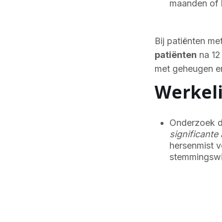
maanden of l
Bij patiënten m
patiënten
na 12
met geheugen en
Werkeli
Onderzoek da
significante
hersenmist v
stemmingswi