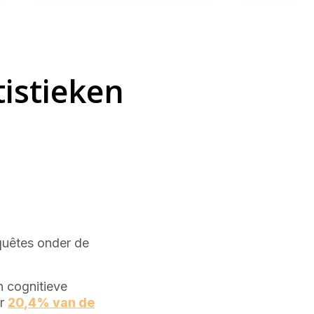
istieken
quêtes onder de
 cognitieve
er
20,4% van de