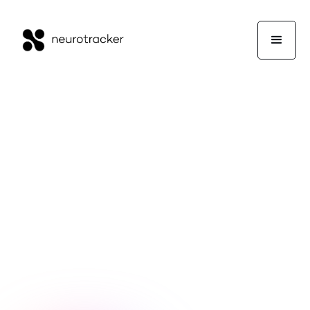
NeuroTrackerX-team
eSports
16 juni 2023