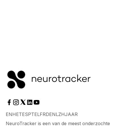
Lees meer
EN
HET
ES
PT
EL
FR
DE
NL
ZH
JA
AR
NeuroTracker is een van de meest onderzochte